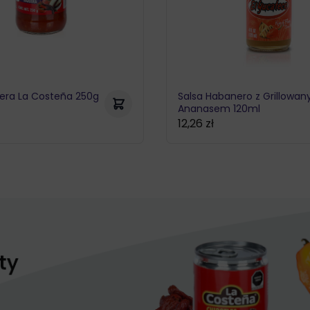
era La Costeña 250g
Salsa Habanero z Grillowa
Ananasem 120ml
12,26
zł