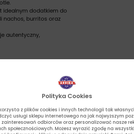
tle.
est idealnym dodatkiem do
ili nachos, burritos oraz
je autentyczny,
są dostępne w karcie
Polityka Cookies
o. korzysta z plików cookies i innych technologii tak własn
adczyć usługi sklepu internetowego na jak najwyższym po
 zainteresowań odbiorców oraz personalizować nasze rek
uj danie z naszymi pr
ch społecznościowych. Możesz wyrazić zgodę na wszystkie p