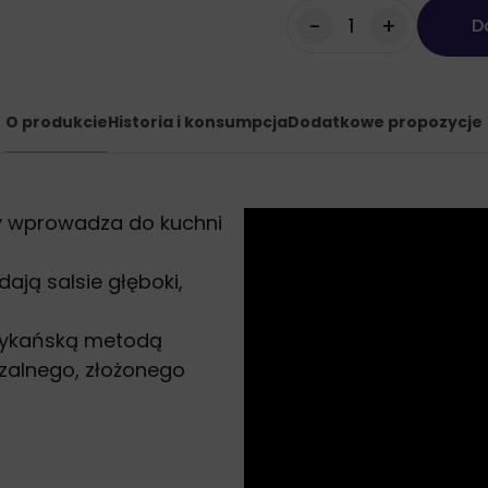
-
+
D
O produkcie
Historia i konsumpcja
Dodatkowe propozycje
ry wprowadza do kuchni
ają salsie głęboki,
ksykańską metodą
zalnego, złożonego