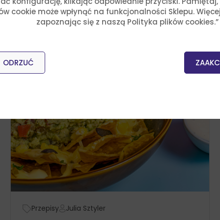
ć konfigurację, klikając odpowiednie przyciski. Pamiętaj
ków cookie może wpłynąć na funkcjonalności Sklepu. Więce
zapoznając się z naszą Polityka plików cookies.”
ODRZUĆ
ZAAKC
Przepisy
Julia Sztyler