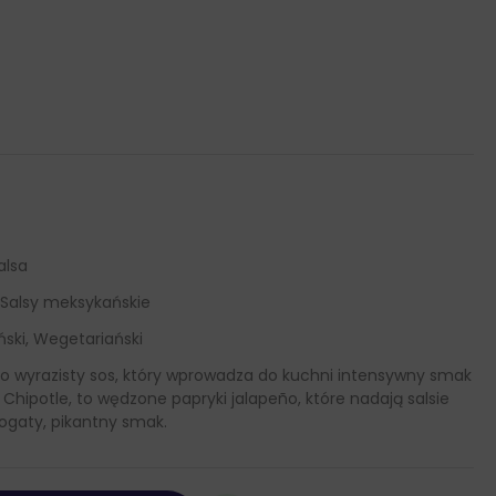
alsa
, Salsy meksykańskie
ski, Wegetariański
to wyrazisty sos, który wprowadza do kuchni intensywny smak
 Chipotle, to wędzone papryki jalapeño, które nadają salsie
ogaty, pikantny smak.