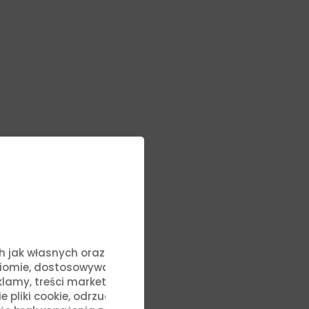
ych jak własnych oraz stron
ziomie, dostosowywać treści
lamy, treści marketingowe i
zepisami
liki cookie, odrzucić je lub