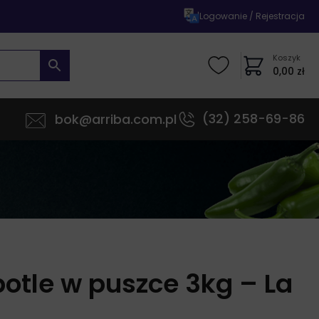
|
Logowanie / Rejestracja
Koszyk
0,00
zł
(32) 258-69-86
bok@arriba.com.pl
potle w puszce 3kg – La