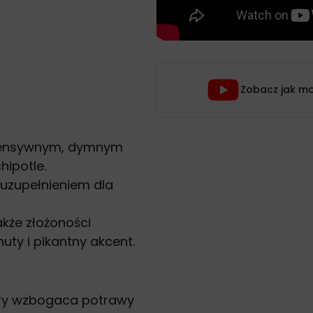
Zobacz jak mo
intensywnym, dymnym
hipotle.
 uzupełnieniem dla
akże złożoności
ty i pikantny akcent.
tóry wzbogaca potrawy