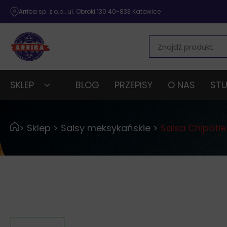
Arriba sp. z o.o., ul. Obroki 130 40-833 Katowice
SKLEP
BLOG
PRZEPISY
O NAS
STU
>
Sklep
>
Salsy meksykańskie
>
Salsa Chipotl