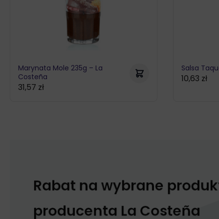
Marynata Mole 235g – La
Salsa Taqu
Costeña
10,63
zł
31,57
zł