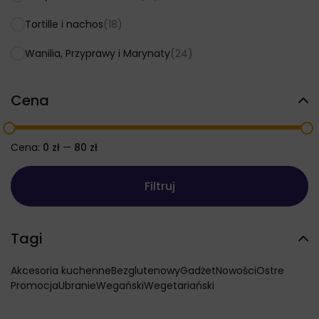
Tortille i nachos
(18)
Wanilia, Przyprawy i Marynaty
(24)
Cena
Cena:
0 zł
—
80 zł
Filtruj
Cena
Cena
min
max
Tagi
Akcesoria kuchenne
Bezglutenowy
Gadżet
Nowości
Ostre
Promocja
Ubranie
Wegański
Wegetariański