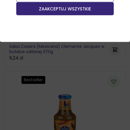
ZAAKCEPTUJ WSZYSTKIE
Salsa Casera (Mexicana) Clemente Jacques w
butelce szklanej 370g
9,24
zł
Bestseller