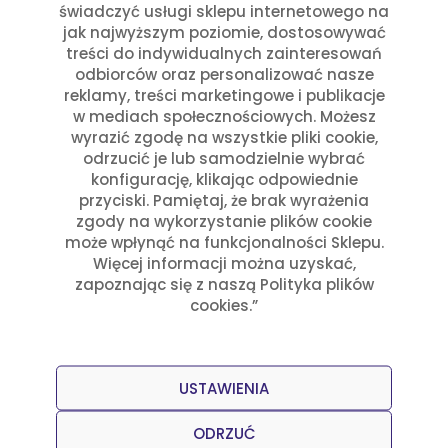
świadczyć usługi sklepu internetowego na
jak najwyższym poziomie, dostosowywać
treści do indywidualnych zainteresowań
odbiorców oraz personalizować nasze
reklamy, treści marketingowe i publikacje
w mediach społecznościowych. Możesz
wyrazić zgodę na wszystkie pliki cookie,
odrzucić je lub samodzielnie wybrać
konfigurację, klikając odpowiednie
Papryka Jalapeño Mielona w Tubce 220g
Clemente Jacques
przyciski. Pamiętaj, że brak wyrażenia
10,36
zł
zgody na wykorzystanie plików cookie
może wpłynąć na funkcjonalności Sklepu.
Więcej informacji można uzyskać,
zapoznając się z naszą Polityka plików
cookies.”
USTAWIENIA
ODRZUĆ