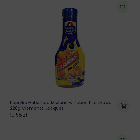
od
11,30 zł
do
77,77 zł
Papryka Habanero Mielona w Tubce Plastikowej
220g Clemente Jacques
10,58
zł