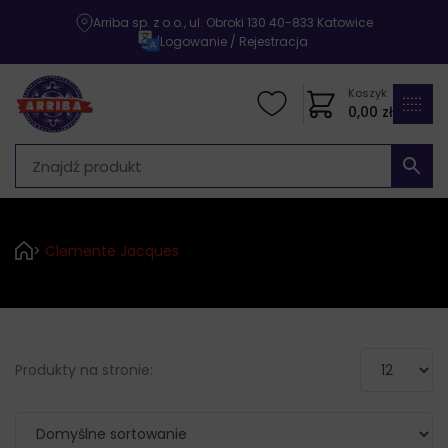
Arriba sp. z o.o., ul. Obroki 130 40-833 Katowice
|
Logowanie / Rejestracja
Koszyk
0,00
zł
>
Clemente Jacques
Produkty na stronie: