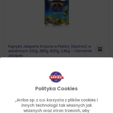
Papryka Jalapeño Krojona w Plastry (Nachos) w
wariantach 220g, 380g, 800g, 2,8kg – Clemente
Jacques
6,17
zł
–
36,14
zł
Zakres
cen:
od
6,17 zł
Polityka Cookies
do
36,14 zł
„Arriba sp. z o.o. korzysta z plików cookies i
innych technologii tak własnych jak
własnych oraz stron trzecich, aby