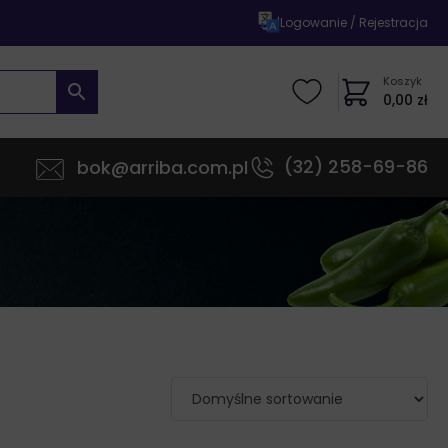
|
Logowanie / Rejestracja
Koszyk
0,00
zł
(32) 258-69-86
bok@arriba.com.pl