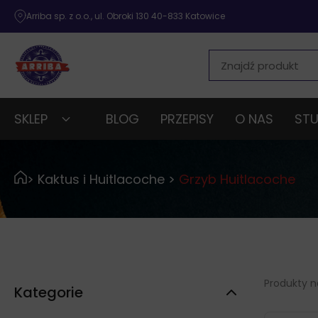
Arriba sp. z o.o., ul. Obroki 130 40-833 Katowice
SKLEP
BLOG
PRZEPISY
O NAS
STU
>
Kaktus i Huitlacoche
>
Grzyb Huitlacoche
Produkty na
Kategorie