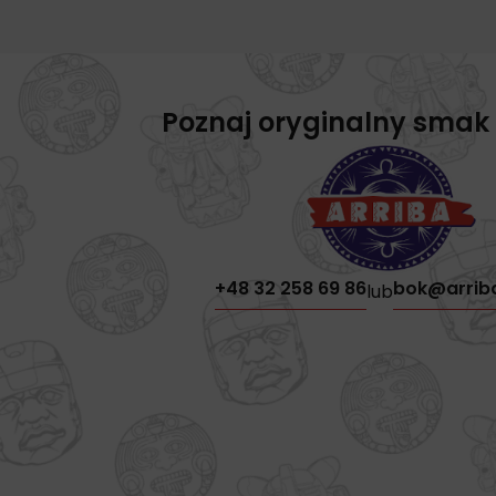
Poznaj oryginalny smak
+48 32 258 69 86
bok@arrib
lub