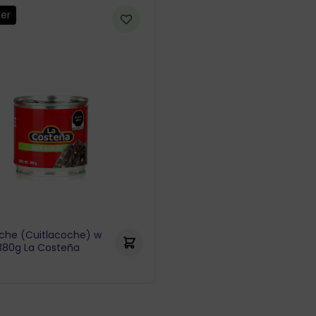
ler
oche (Cuitlacoche) w
380g La Costeña
ł