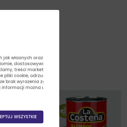
ych jak własnych oraz stron
ziomie, dostosowywać treści
lamy, treści marketingowe i
liki cookie, odrzucić je lub
, że brak wyrażenia zgody na
j informacji można uzyskać,
EPTUJ WSZYSTKIE