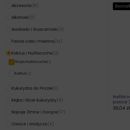
Akcesoria
(15)
Bestsel
Alkohole
(0)
Awokado i Guacamole
(0)
Fasola cała i mielona
(14)
Kaktus i Huitlacoche
(3)
Grzyb Huitlacoche
(1)
Kaktus
(2)
Kukurydza do Pozole
(1)
Huitlac
Mąka i liście kukurydzy
(8)
puszce 
36,04
z
Napoje Zimne i Gorące
(17)
Owoce i słodycze
(4)