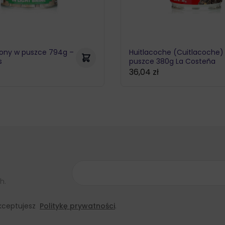
jony w puszce 794g –
Huitlacoche (Cuitlacoche)
s
puszce 380g La Costeña
36,04
zł
h.
 akceptujesz
Politykę prywatności
.