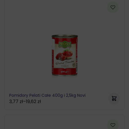
Pomidory Pelati Całe 400g i 2,5kg Novi
3,77
zł
–
19,62
zł
Zakres
cen:
od
3,77 zł