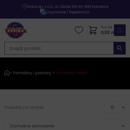
Arriba sp. z o.o., ul. Obroki 130 40-833 Katowice
|
Logowanie / Rejestracja
Koszyk
0,00
zł
>
Pomidory i passaty
>
Pomidory Pelati
Produkty na stronie: