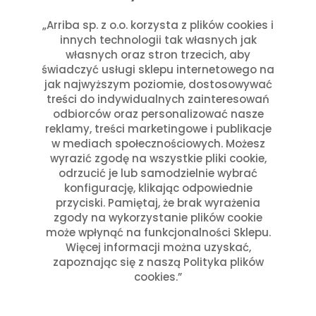
„Arriba sp. z o.o. korzysta z plików cookies i
Filtruj
innych technologii tak własnych jak
własnych oraz stron trzecich, aby
Cena
Cena
świadczyć usługi sklepu internetowego na
min
max
jak najwyższym poziomie, dostosowywać
Tagi
treści do indywidualnych zainteresowań
odbiorców oraz personalizować nasze
Akcesoria kuchenne
Bezglutenowy
Gadżet
Nowości
Ostre
reklamy, treści marketingowe i publikacje
Promocja
Ubranie
Wegański
Wegetariański
w mediach społecznościowych. Możesz
wyrazić zgodę na wszystkie pliki cookie,
odrzucić je lub samodzielnie wybrać
konfigurację, klikając odpowiednie
przyciski. Pamiętaj, że brak wyrażenia
zgody na wykorzystanie plików cookie
może wpłynąć na funkcjonalności Sklepu.
Więcej informacji można uzyskać,
zapoznając się z naszą Polityka plików
cookies.”
Polecane produkty