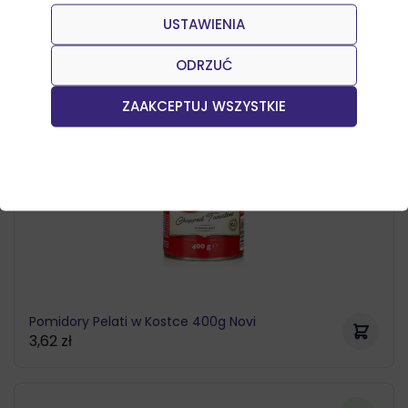
USTAWIENIA
Bestseller
ODRZUĆ
ZAAKCEPTUJ WSZYSTKIE
Pomidory Pelati w Kostce 400g Novi
3,62
zł