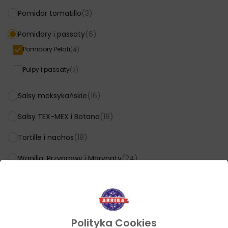
Pomidor tomatillo
(3)
Pomidory i passaty
(6)
Pomidory Pelati
(4)
Pulpy i passaty
(2)
Salsy meksykańskie
(16)
Salsy TEX-MEX i Botana
(18)
Tortille i nachos
(18)
Wanilia, Przyprawy i Marynaty
(24)
Cena
Polityka Cookies
Cena:
0 zł
—
20 zł