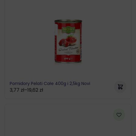
Pomidory Pelati Całe 400g i 2,5kg Novi
3,77
zł
–
19,62
zł
Zakres
cen:
od
3,77 zł
do
19,62 zł