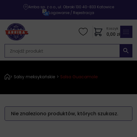
Arriba sp. z o.o., ul. Obroki 130 40-833 Katowice
|
Logowanie / Rejestracja
Koszyk
0,00
zł
>
Salsy meksykańskie
>
Salsa Guacamole
Nie znaleziono produktów, których szukasz.