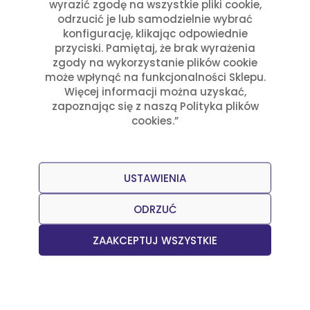
wyrazić zgodę na wszystkie pliki cookie,
odrzucić je lub samodzielnie wybrać
konfigurację, klikając odpowiednie
Warning
przyciski. Pamiętaj, że brak wyrażenia
zgody na wykorzystanie plików cookie
: Attempt to read property "ID" on null in
może wpłynąć na funkcjonalności Sklepu.
Więcej informacji można uzyskać,
/var/www/wordpress/wp-
zapoznając się z naszą Polityka plików
content/themes/arriba/woocommerce.php
cookies.”
on line
120
USTAWIENIA
ODRZUĆ
ZAAKCEPTUJ WSZYSTKIE
Dołącz do naszego Newslettera