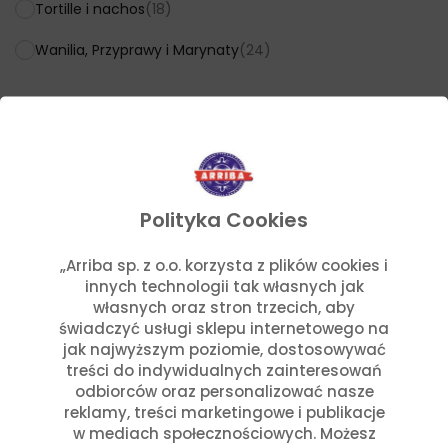
Tortille i nachos
(18)
Wanilia, Przyprawy i Marynaty
(24)
Tagi
Akcesoria kuchenne
Bezglutenowy
Gadżet
Nowości
Ostre
Promocja
Ubranie
Wegański
Wegetariański
Polityka Cookies
„Arriba sp. z o.o. korzysta z plików cookies i
innych technologii tak własnych jak
własnych oraz stron trzecich, aby
świadczyć usługi sklepu internetowego na
jak najwyższym poziomie, dostosowywać
treści do indywidualnych zainteresowań
odbiorców oraz personalizować nasze
Polecane produkty
reklamy, treści marketingowe i publikacje
w mediach społecznościowych. Możesz