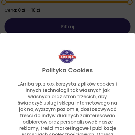
Cena:
0 zł
—
10 zł
Filtruj
Cena
Cena
min
max
Tagi
Akcesoria kuchenne
Bezglutenowy
Gadżet
Nowości
Ostre
Promocja
Ubranie
Wegański
Wegetariański
Polityka Cookies
„Arriba sp. z o.o. korzysta z plików cookies i
innych technologii tak własnych jak
własnych oraz stron trzecich, aby
świadczyć usługi sklepu internetowego na
jak najwyższym poziomie, dostosowywać
treści do indywidualnych zainteresowań
odbiorców oraz personalizować nasze
reklamy, treści marketingowe i publikacje
w mediach społecznościowych. Możesz