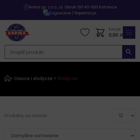
Arriba sp. z o.o., ul. Obroki 130 40-833 Katowice
|
Logowanie / Rejestracja
Koszyk
0,00
zł
>
Owoce i słodycze
>
Słodycze
Produkty na stronie: