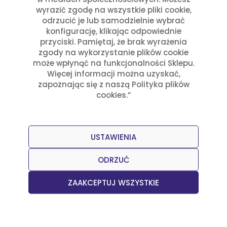
Polecane produkty
wyrazić zgodę na wszystkie pliki cookie,
odrzucić je lub samodzielnie wybrać
konfigurację, klikając odpowiednie
przyciski. Pamiętaj, że brak wyrażenia
zgody na wykorzystanie plików cookie
może wpłynąć na funkcjonalności Sklepu.
Więcej informacji można uzyskać,
zapoznając się z naszą Polityka plików
cookies.”
USTAWIENIA
ODRZUĆ
ZAAKCEPTUJ WSZYSTKIE
Owoce Gujawy w puszce 800g La Costeña
18,61
zł