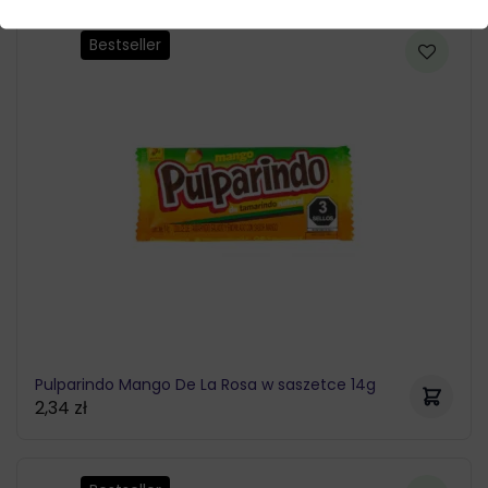
Bestseller
Pulparindo Mango De La Rosa w saszetce 14g
2,34
zł