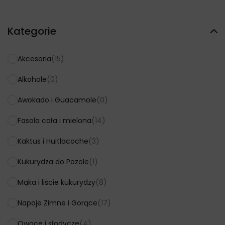
Kategorie
Akcesoria
(15)
Alkohole
(0)
Awokado i Guacamole
(0)
Fasola cała i mielona
(14)
Kaktus i Huitlacoche
(3)
Kukurydza do Pozole
(1)
Mąka i liście kukurydzy
(8)
Napoje Zimne i Gorące
(17)
Owoce i słodycze
(4)