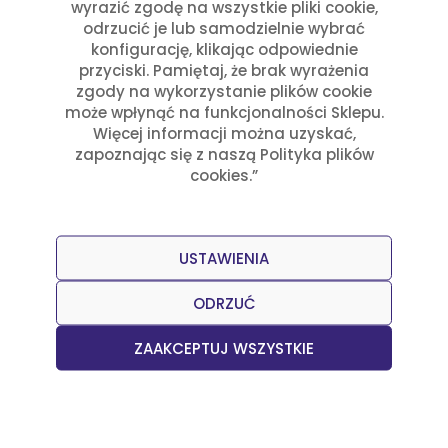
wyrazić zgodę na wszystkie pliki cookie,
odrzucić je lub samodzielnie wybrać
konfigurację, klikając odpowiednie
Cena:
40 zł
—
50 zł
przyciski. Pamiętaj, że brak wyrażenia
zgody na wykorzystanie plików cookie
Filtruj
może wpłynąć na funkcjonalności Sklepu.
Więcej informacji można uzyskać,
Cena
Cena
zapoznając się z naszą Polityka plików
min
max
Tagi
cookies.”
Akcesoria kuchenne
Bezglutenowy
Gadżet
Nowości
Ostre
Promocja
Ubranie
Wegański
Wegetariański
USTAWIENIA
ODRZUĆ
ZAAKCEPTUJ WSZYSTKIE