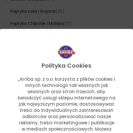
Papryka cała i krojona
(25)
Papryka Chipotle i Molidos
(10)
Papryka suszona
(9)
Pomidor tomatillo
(3)
Pomidory i passaty
(6)
Polityka Cookies
Salsy meksykańskie
(16)
„Arriba sp. z o.o. korzysta z plików cookies i
Salsy TEX-MEX i Botana
(18)
innych technologii tak własnych jak
własnych oraz stron trzecich, aby
Tortille i nachos
(18)
świadczyć usługi sklepu internetowego na
jak najwyższym poziomie, dostosowywać
Wanilia, Przyprawy i Marynaty
(24)
treści do indywidualnych zainteresowań
odbiorców oraz personalizować nasze
reklamy, treści marketingowe i publikacje
Cena
w mediach społecznościowych. Możesz