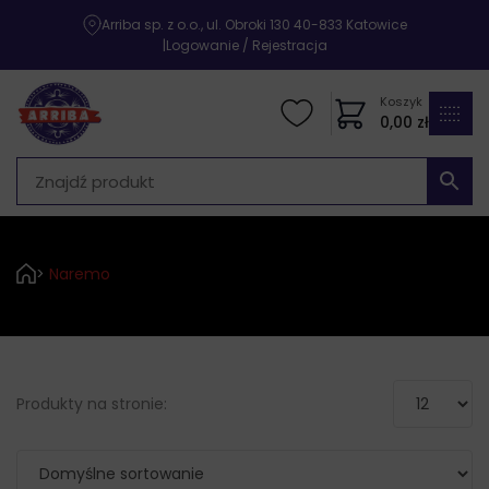
Arriba sp. z o.o., ul. Obroki 130 40-833 Katowice
|
Logowanie / Rejestracja
Koszyk
0,00
zł
>
Naremo
Produkty na stronie: