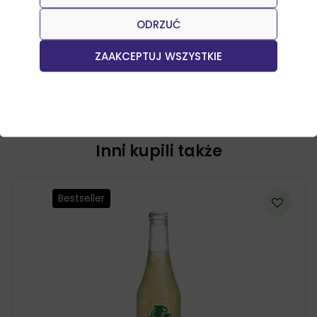
Salsa z mango i habanero
ODRZUĆ
Czytaj dalej
ZAAKCEPTUJ WSZYSTKIE
Inni kupili także
Bestseller