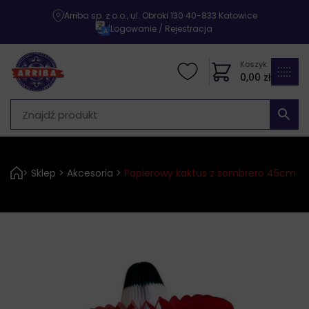
Arriba sp. z o.o., ul. Obroki 130 40-833 Katowice
|
Logowanie / Rejestracja
Koszyk
0,00
zł
>
Sklep
>
Akcesoria
>
Papierowy kaktus z sombrero 45cm