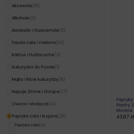
Akcesoria
(15)
Alkohole
(0)
Awokado i Guacamole
(0)
Fasola cała i mielona
(14)
Kaktus i Huitlacoche
(3)
Kukurydza do Pozole
(1)
Mąka i liście kukurydzy
(8)
Napoje Zimne i Gorące
(17)
Papryka
Owoce i słodycze
(4)
Plastry 
Morena
Papryka cała i krojona
(25)
43,67
z
Papryka cała
(12)