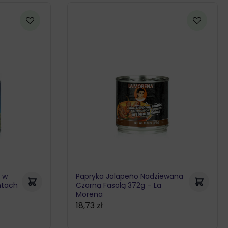
a w
Papryka Jalapeño Nadziewana
ntach
Czarną Fasolą 372g – La
Morena
18,73
zł