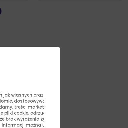
ych jak własnych oraz stron
ziomie, dostosowywać treści
lamy, treści marketingowe i
liki cookie, odrzucić je lub
, że brak wyrażenia zgody na
j informacji można uzyskać,