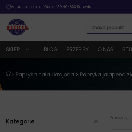
Arriba sp. z o.o., ul. Obroki 130 40-833 Katowice
SKLEP
BLOG
PRZEPISY
O NAS
STU
>
Papryka cała i krojona
>
Papryka jalapeno zi
Produkty na
Kategorie