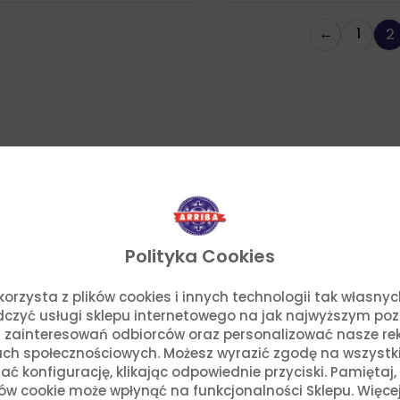
cen:
od
←
1
2
6,17 zł
do
36,14 zł
Polityka Cookies
o. korzysta z plików cookies i innych technologii tak własn
adczyć usługi sklepu internetowego na jak najwyższym po
 zainteresowań odbiorców oraz personalizować nasze rek
ch społecznościowych. Możesz wyrazić zgodę na wszystkie p
ć konfigurację, klikając odpowiednie przyciski. Pamiętaj
ków cookie może wpłynąć na funkcjonalności Sklepu. Więce