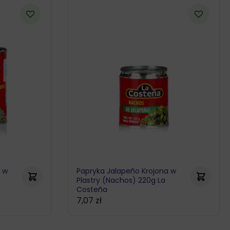
a w
Papryka Jalapeño Krojona w
Plastry (Nachos) 220g La
Costeña
7,07
zł