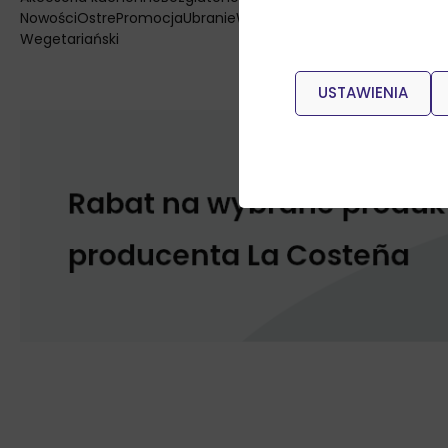
Nowości
Ostre
Promocja
Ubranie
Wegański
Wegetariański
USTAWIENIA