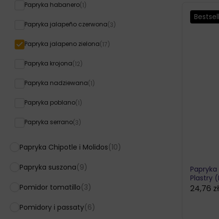
Papryka habanero
(1)
Bestsel
Papryka jalapeño czerwona
(3)
Papryka jalapeno zielona
(17)
Papryka krojona
(12)
Papryka nadziewana
(1)
Papryka poblano
(1)
Papryka serrano
(3)
Papryka Chipotle i Molidos
(10)
Papryka suszona
(9)
Papryka
Plastry 
Pomidor tomatillo
(3)
24,76
z
Pomidory i passaty
(6)