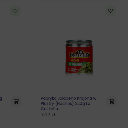
g
Papryka Jalapeño Krojona w
Plastry (Nachos) 220g La
Costeña
7,07
zł