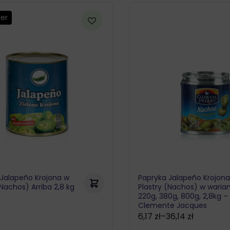
ler
 Jalapeño Krojona w
Papryka Jalapeño Krojon
(Nachos) Arriba 2,8 kg
Plastry (Nachos) w waria
220g, 380g, 800g, 2,8kg –
ł
Clemente Jacques
6,17
zł
–
36,14
zł
Zakres