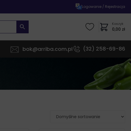
|
Logowanie / Rejestracja
Koszyk
0,00
zł
(32) 258-69-86
bok@arriba.com.pl