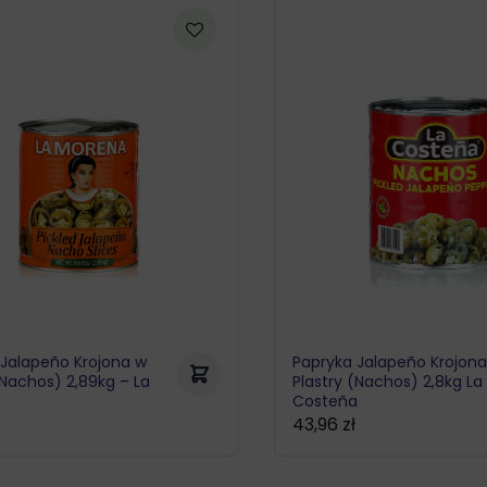
 Jalapeño Krojona w
Papryka Jalapeño Krojon
(Nachos) 2,89kg – La
Plastry (Nachos) 2,8kg La
Costeña
ł
43,96
zł