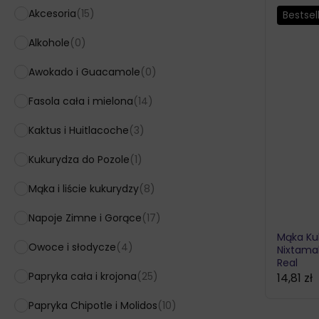
Akcesoria
(15)
Bestsel
Alkohole
(0)
Awokado i Guacamole
(0)
Fasola cała i mielona
(14)
Kaktus i Huitlacoche
(3)
Kukurydza do Pozole
(1)
Mąka i liście kukurydzy
(8)
Napoje Zimne i Gorące
(17)
Mąka Ku
Owoce i słodycze
(4)
Nixtama
Real
Papryka cała i krojona
(25)
14,81
zł
Papryka Chipotle i Molidos
(10)