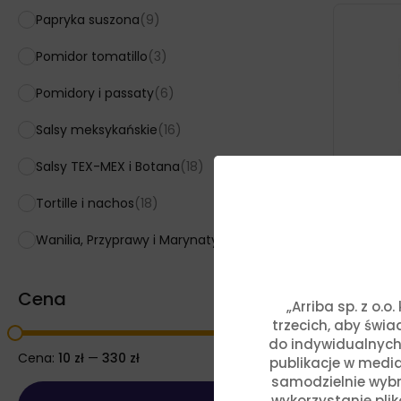
Papryka suszona
(9)
Pomidor tomatillo
(3)
Pomidory i passaty
(6)
Salsy meksykańskie
(16)
Salsy TEX-MEX i Botana
(18)
Tortille i nachos
(18)
Wanilia, Przyprawy i Marynaty
(24)
Cena
„Arriba sp. z o.
Mąka Ku
trzecich, aby świ
Nixtama
Real
do indywidualnych
Cena:
10 zł
—
330 zł
322,40
publikacje w media
samodzielnie wybra
wykorzystanie pli