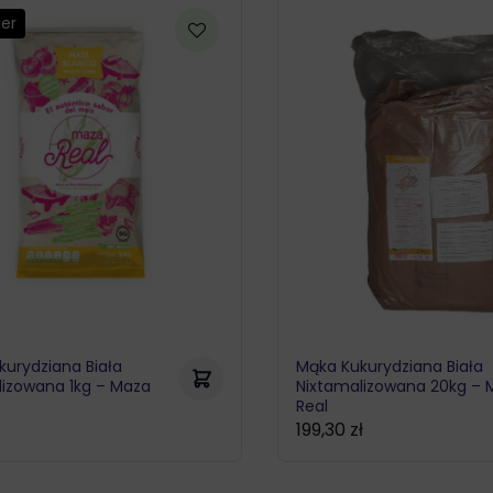
ler
kurydziana Biała
Mąka Kukurydziana Biała
lizowana 1kg – Maza
Nixtamalizowana 20kg – 
Real
199,30
zł