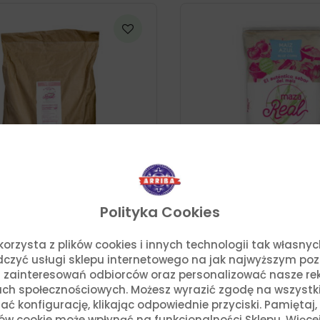
Polityka Cookies
o. korzysta z plików cookies i innych technologii tak własn
kurydziana Czerwona
Mąka Kukurydziana Niebi
adczyć usługi sklepu internetowego na jak najwyższym po
lizowana 20kg – Maza
Nixtamalizowana 1kg – M
Real
 zainteresowań odbiorców oraz personalizować nasze rek
zł
19,20
zł
ch społecznościowych. Możesz wyrazić zgodę na wszystkie p
ć konfigurację, klikając odpowiednie przyciski. Pamiętaj
ków cookie może wpłynąć na funkcjonalności Sklepu. Więce