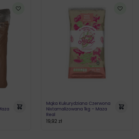
Mąka Kukurydziana Czerwona
Maza
Nixtamalizowana 1kg – Maza
Real
19,92
zł