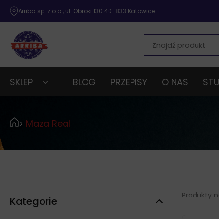
Arriba sp. z o.o., ul. Obroki 130 40-833 Katowice
SKLEP
BLOG
PRZEPISY
O NAS
STU
>
Maza Real
Produkty na
Kategorie