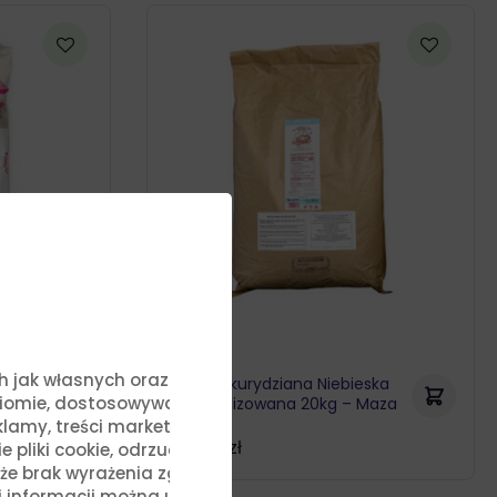
ych jak własnych oraz stron
eska
Mąka Kukurydziana Niebieska
ziomie, dostosowywać treści
aza
Nixtamalizowana 20kg – Maza
Real
lamy, treści marketingowe i
307,74
zł
liki cookie, odrzucić je lub
, że brak wyrażenia zgody na
j informacji można uzyskać,