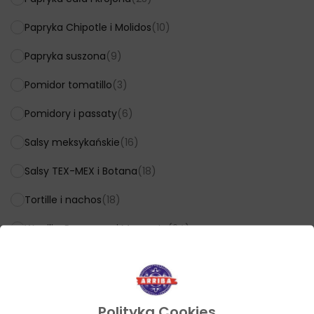
Papryka Chipotle i Molidos
(10)
Papryka suszona
(9)
Pomidor tomatillo
(3)
Pomidory i passaty
(6)
Salsy meksykańskie
(16)
Salsy TEX-MEX i Botana
(18)
Tortille i nachos
(18)
Wanilia, Przyprawy i Marynaty
(24)
Cena
Polityka Cookies