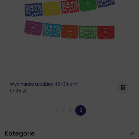
Wycinanka urodziny 45×34 cm
17,95
zł
←
1
2
Kategorie