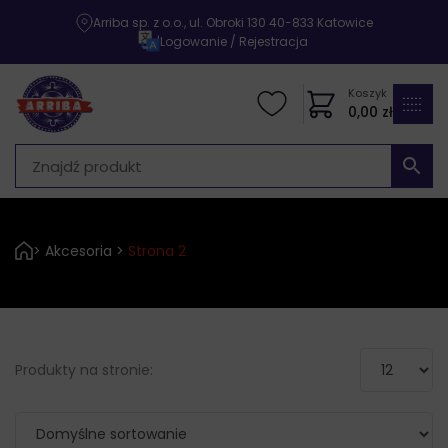
Arriba sp. z o.o., ul. Obroki 130 40-833 Katowice
|
Logowanie / Rejestracja
Koszyk
0,00
zł
>
Akcesoria
>
Strona 2
Produkty na stronie: