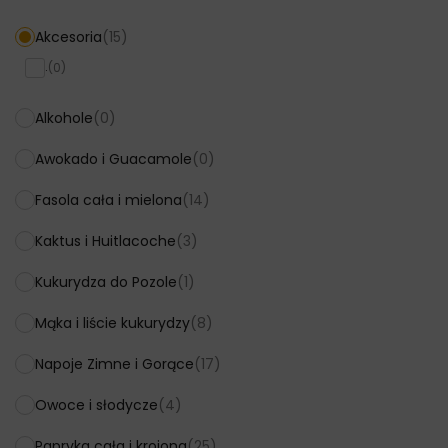
Akcesoria
(15)
.
(0)
Alkohole
(0)
Awokado i Guacamole
(0)
Fasola cała i mielona
(14)
Kaktus i Huitlacoche
(3)
Kukurydza do Pozole
(1)
Mąka i liście kukurydzy
(8)
Napoje Zimne i Gorące
(17)
Owoce i słodycze
(4)
Papryka cała i krojona
(25)