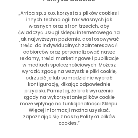
Cena:
10 zł
—
360 zł
„Arriba sp. z o.o. korzysta z plików cookies i
innych technologii tak własnych jak
Filtruj
własnych oraz stron trzecich, aby
Cena
Cena
świadczyć usługi sklepu internetowego na
jak najwyższym poziomie, dostosowywać
min
max
Tagi
treści do indywidualnych zainteresowań
odbiorców oraz personalizować nasze
Akcesoria kuchenne
Bezglutenowy
Gadżet
Nowości
Ostre
reklamy, treści marketingowe i publikacje
Promocja
Ubranie
Wegański
Wegetariański
w mediach społecznościowych. Możesz
wyrazić zgodę na wszystkie pliki cookie,
odrzucić je lub samodzielnie wybrać
konfigurację, klikając odpowiednie
przyciski. Pamiętaj, że brak wyrażenia
zgody na wykorzystanie plików cookie
może wpłynąć na funkcjonalności Sklepu.
Więcej informacji można uzyskać,
zapoznając się z naszą Polityka plików
cookies.”
Polecane produkty