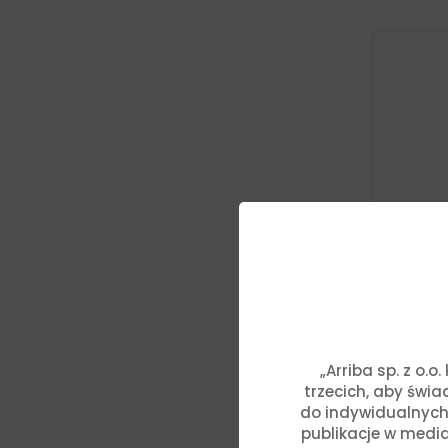
„Arriba sp. z o.
Mąka Ku
Harina” 
trzecich, aby świ
21,38
zł
do indywidualnych
publikacje w media