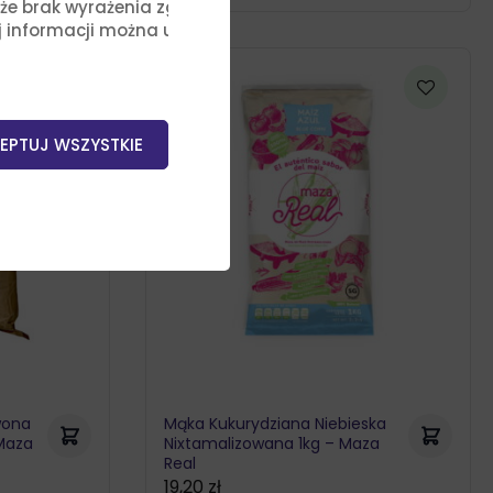
, że brak wyrażenia zgody na
j informacji można uzyskać,
EPTUJ WSZYSTKIE
wona
Mąka Kukurydziana Niebieska
Maza
Nixtamalizowana 1kg – Maza
Real
19,20
zł