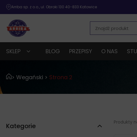
Arriba sp. z o.o., ul. Obroki 130 40-833 Katowice
SKLEP
BLOG
PRZEPISY
O NAS
STU
>
Wegański
>
Strona 2
Produkty na
Kategorie