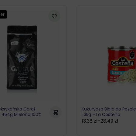
ler
ksykańska Garat
Kukurydza Biała do Pozol
o 454g Mielona 100%
i 3kg – La Costeña
13,38
zł
–
28,49
zł
Zakres
ł
cen: