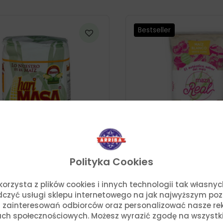
od
13,38 zł
do
Bestseller
28,49 zł
Polityka Cookies
o. korzysta z plików cookies i innych technologii tak własn
kurydziana „Masa
Mąka Kukurydziana Biała
Hari Masa 1kg
Nixtamalizowana 1kg – M
adczyć usługi sklepu internetowego na jak najwyższym po
Real
 zainteresowań odbiorców oraz personalizować nasze rek
14,81
zł
ch społecznościowych. Możesz wyrazić zgodę na wszystkie p