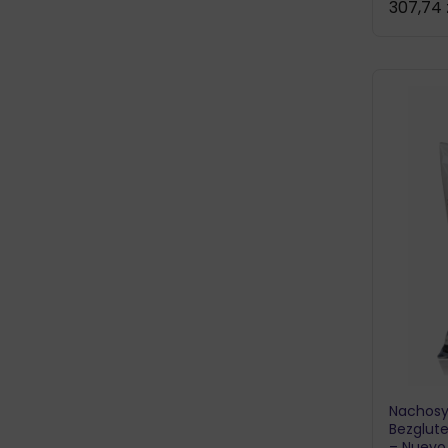
307,74
Nachosy
Bezglut
– Nuevo