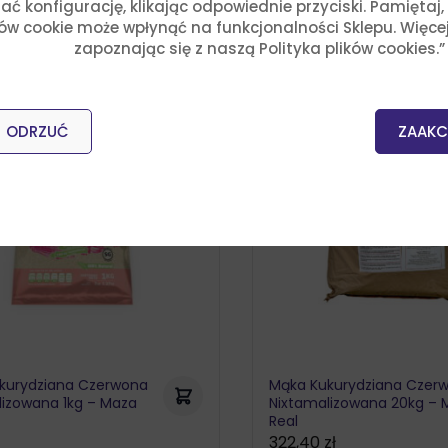
ć konfigurację, klikając odpowiednie przyciski. Pamiętaj
ków cookie może wpłynąć na funkcjonalności Sklepu. Więce
zapoznając się z naszą Polityka plików cookies.”
ODRZUĆ
ZAAKC
kurydziana Czerwona
Mąka Kukurydziana Czer
lizowana 1kg – Maza
Nixtamalizowana 20kg – 
Real
322,40
zł