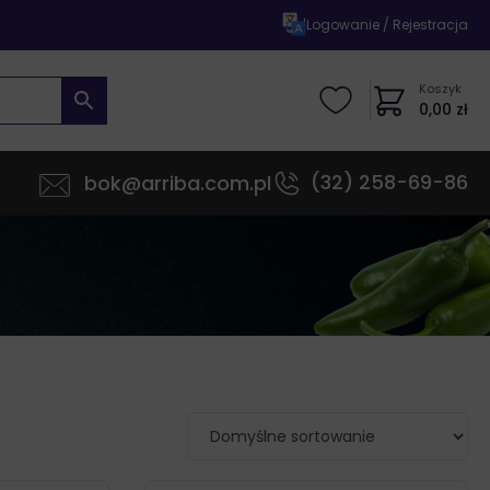
|
Logowanie / Rejestracja
Koszyk
0,00
zł
(32) 258-69-86
bok@arriba.com.pl