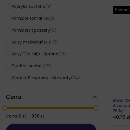
od
Papryka suszona
(9)
58,96 zł
Bestsel
do
Pomidor tomatillo
(3)
112,18 zł
Pomidory i passaty
(6)
Salsy meksykańskie
(16)
Salsy TEX-MEX i Botana
(18)
Tortille i nachos
(18)
Wanilia, Przyprawy i Marynaty
(24)
Cena
Kawa Me
America
250g
Cena:
0 zł
—
330 zł
40,73
z