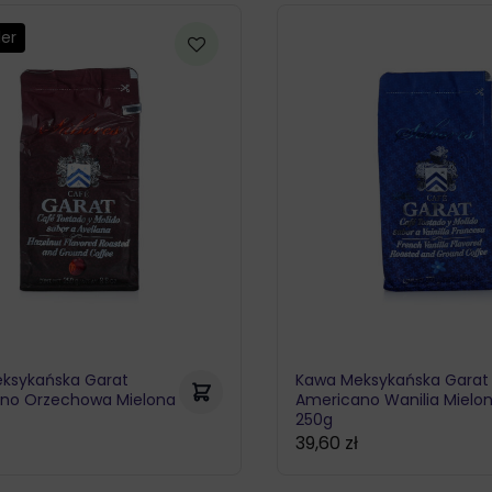
od
55,91 zł
ler
do
118,14 zł
ksykańska Garat
Kawa Meksykańska Garat
no Orzechowa Mielona
Americano Wanilia Mielo
250g
ł
39,60
zł