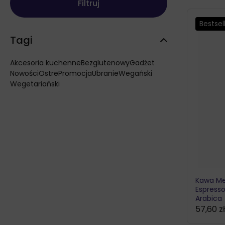
Filtruj
Cena
Cena
Bestsel
min
max
Tagi
Akcesoria kuchenne
Bezglutenowy
Gadżet
Nowości
Ostre
Promocja
Ubranie
Wegański
Wegetariański
Kawa Me
Espress
Arabica
57,60
z