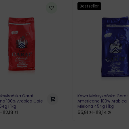
Bestseller
ksykańska Garat
Kawa Meksykańska Garat
no 100% Arabica Całe
Americano 100% Arabica
54g i 1kg
Mielona 454g i 1kg
–
112,18
zł
55,91
zł
–
118,14
zł
Zakres
cen: