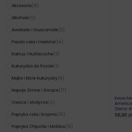
Akcesoria
(15)
Alkohole
(0)
Awokado i Guacamole
(0)
Fasola cała i mielona
(14)
Kaktus i Huitlacoche
(3)
Kukurydza do Pozole
(1)
Mąka i liście kukurydzy
(8)
Napoje Zimne i Gorące
(17)
Kawa Me
Owoce i słodycze
(4)
America
Ziarno 4
Papryka cała i krojona
(25)
58,96
zł
Zakres
cen:
Papryka Chipotle i Molidos
(10)