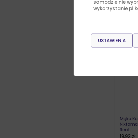
samodzielnie wybra
wykorzystanie pli
USTAWIENIA
Mąka Ku
Nixtama
Real
19,92
zł