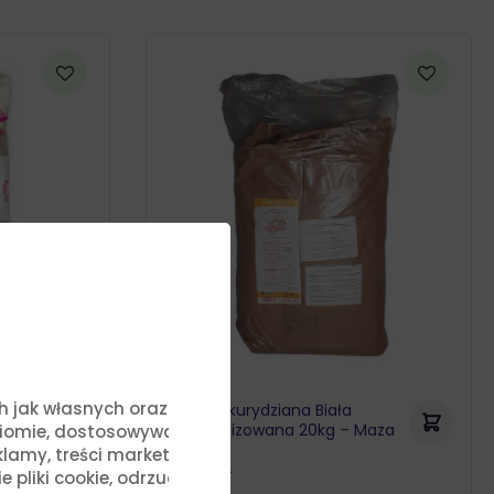
ych jak własnych oraz stron
Mąka Kukurydziana Biała
aza
Nixtamalizowana 20kg – Maza
ziomie, dostosowywać treści
Real
lamy, treści marketingowe i
199,30
zł
liki cookie, odrzucić je lub