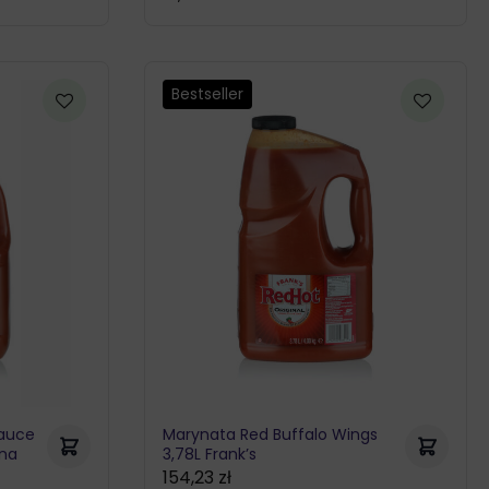
Bestseller
Sauce
Marynata Red Buffalo Wings
ana
3,78L Frank’s
154,23
zł